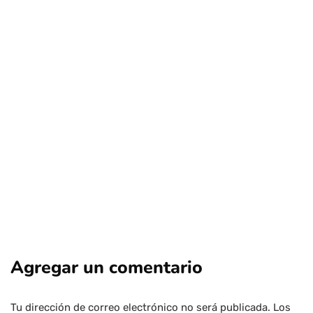
ciencia
nacional
salud
¿Por qué aumentan los diagnósticos de
asma?
Por
Tus Noticias
1 de Agosto de 2026
Agregar un comentario
Tu dirección de correo electrónico no será publicada.
Los