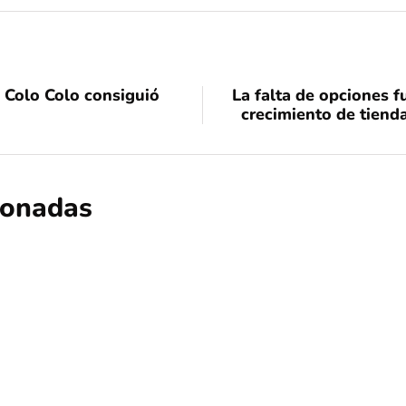
 Colo Colo consiguió
La falta de opciones 
crecimiento de tiend
cionadas
nacional
quedé negra
sin categoría
Quedé Negra: Nueva denuncia contra 