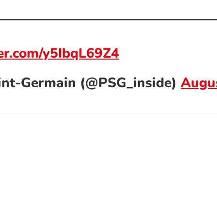
ter.com/y5IbqL69Z4
int-Germain (@PSG_inside)
Augus