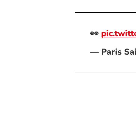
👀
pic.twit
— Paris Sa