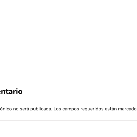
carta a Ayrton Senna y se la leyó en 
Por
Tus Noticias
24 de Julio de 2026
ntario
rónico no será publicada.
Los campos requeridos están marcad