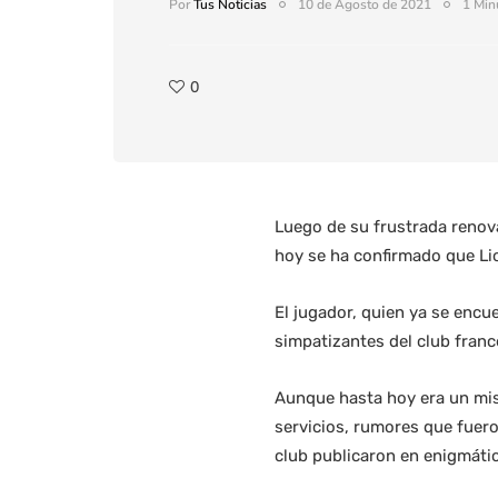
Por
Tus Noticias
10 de Agosto de 2021
1 Min
0
Luego de su frustrada renova
hoy se ha confirmado que Lio
El jugador, quien ya se encu
simpatizantes del club franc
Aunque hasta hoy era un mist
servicios, rumores que fuero
club publicaron en enigmátic