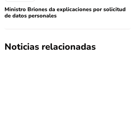
Ministro Briones da explicaciones por solicitud
de datos personales
Noticias relacionadas
nacional
opinión
Contribuciones: ¿Qué sucederá en Las
Condes, Vitacura y Lo Barnechea?
Por
Tus Noticias
5 de Agosto de 2026