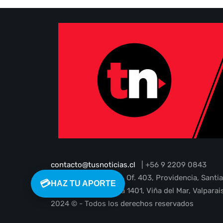
contacto@tusnoticias.cl
| +56 9 2209 0843
Guardia Vieja N° 202, Of. 403, Providencia, Santi
💳
HAZ TU APORTE
1 Poniente 45, oficina 1401, Viña del Mar, Valparai
2024 © - Todos los derechos reservados