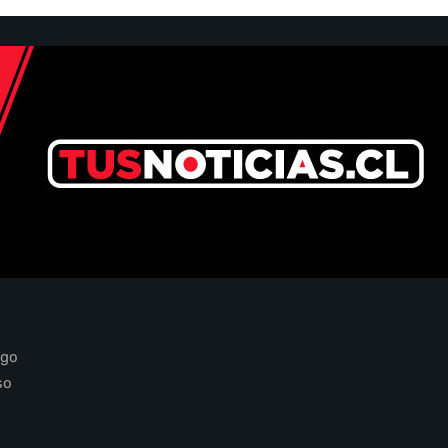
ago
so