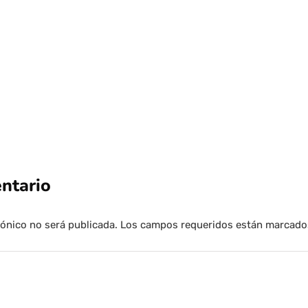
Por
Tus Noticias
24 de Julio de 2026
ntario
rónico no será publicada.
Los campos requeridos están marcad