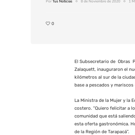
Por
Tus Noticias
8 de Noviembre de 2020
1 M
0
El Subsecretario de Obras Pú
Zalaquett, inauguraron el nu
kilómetros al sur de la ciud
base a pescados y mariscos 
La Ministra de la Mujer y la
costero. “Quiero felicitar a
comunidad que está saliendo 
esta oferta gastronómica. Ho
de la Región de Tarapacá”.