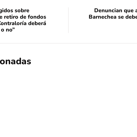
gidos sobre
Denuncian que 
e retiro de fondos
Barnechea se debe 
Contraloría deberá
 o no”
cionadas
ciencia
educación
regional
Descubren que llegada de la viruela a
durante la colonización europea