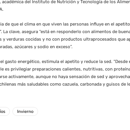
 académica del Instituto de Nutrición y Tecnología de los Alimen
A.
ia de que el clima en que viven las personas influye en el apeti
ío”. La clave, asegura “está en responderlo con alimentos de bue
as y verduras cocidas y no con productos ultraprocesados que a
adas, azúcares y sodio en exceso”.
l gasto energético, estimula el apetito y reduce la sed. “Desde e
e es privilegiar preparaciones calientes, nutritivas, con proteí
tarse activamente, aunque no haya sensación de sed y aprovecha
 chilenas más saludables como cazuela, carbonada y guisos de l
íos
Invierno