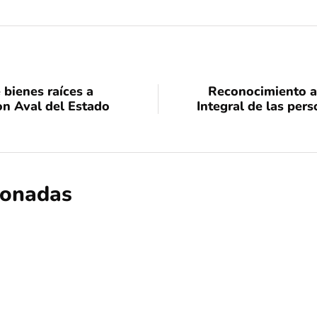
 bienes raíces a
Reconocimiento a
on Aval del Estado
Integral de las per
cionadas
nacional
opinión