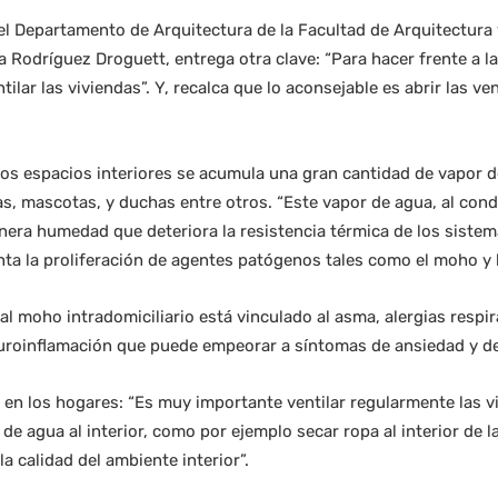
el Departamento de Arquitectura de la Facultad de Arquitectura
a Rodríguez Droguett, entrega otra clave: “Para hacer frente a l
ilar las viviendas”. Y, recalca que lo aconsejable es abrir las v
los espacios interiores se acumula una gran cantidad de vapor 
, mascotas, y duchas entre otros. “Este vapor de agua, al cond
nera humedad que deteriora la resistencia térmica de los siste
a la proliferación de agentes patógenos tales como el moho y b
al moho intradomiciliario está vinculado al asma, alergias respi
euroinflamación que puede empeorar a síntomas de ansiedad y de
en los hogares: “Es muy importante ventilar regularmente las vi
de agua al interior, como por ejemplo secar ropa al interior de l
 calidad del ambiente interior”.