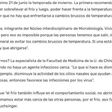
óximo 21 de junio la temporada de invierno. La primera recome
r sobrellevar el frío y luego, poder hacer frente a la temperatu
r que no hay que enfrentarse a cambios bruscos de temperatura,
e, integrante del Núcleo interdisciplinario de Microbiología, Vivi
, pero eso es imposible porque las personas tenemos que salir, ir a
neral es evitar los cambios bruscos de temperatura. Si una está
y que abrigarse”.
nos? La especialista de la Facultad de Medicina de la U. de Chile,
ndo no haya un agente infeccioso cerca. “Lo que sí hace es dism
jemplo, disminuye la actividad de los cilios nasales que ayudan a
osas, entonces favorece las infecciones por los virus”.
ue “el frío también influye en el comportamiento social, no abr
umamos estar más cerca de las otras personas, por el frío, eso fa
Luchsinger.