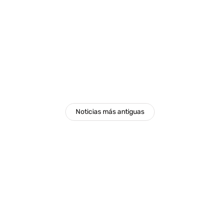
nacional
Cathy Barriga causó polémica por
fotografía de su arresto domiciliario
total
Noticias más antiguas
Por
Tus Noticias
22 de Enero de 2024