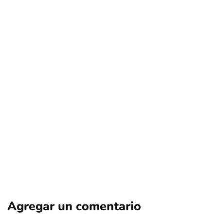
nacional
portada
El 85% de las cirugías por obesidad en
Chile se las realizan mujeres
Por
Tus Noticias
30 de Enero de 2025
Agregar un comentario