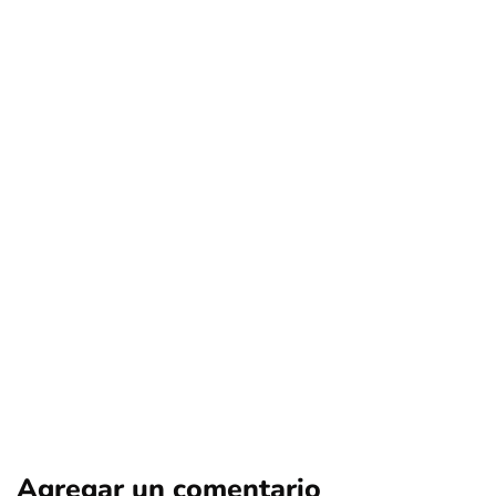
deportes
nacional
Canal del Fútbol (hoy TNT Sports) en la
mira: consumidores buscan
compensaciones por millonarias
prácticas anticompetitivas
Por
Tus Noticias
15 de Junio de 2026
Agregar un comentario