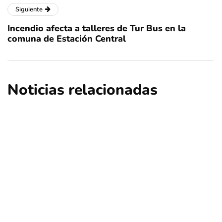
Siguiente
Incendio afecta a talleres de Tur Bus en la
comuna de Estación Central
Noticias relacionadas
deportes
regional
Turistas extranjeros eligen Chile para
esquiar en pleno invierno
Por
Tus Noticias
24 de Julio de 2026