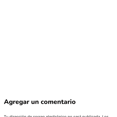
Canal del Fútbol (hoy TNT Sports) en la
mira: consumidores buscan
compensaciones por millonarias
prácticas anticompetitivas
Por
Tus Noticias
15 de Junio de 2026
Agregar un comentario
Tu dirección de correo electrónico no será publicada.
Los