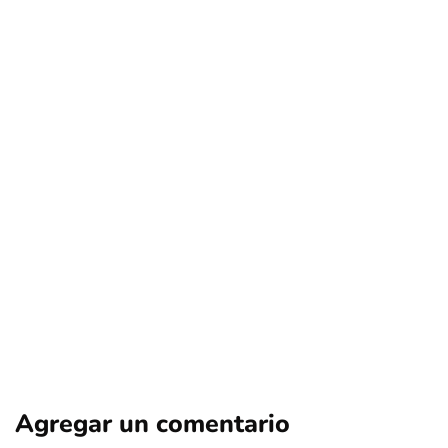
deportes
nacional
Canal del Fútbol (hoy TNT Sports) en la
mira: consumidores buscan
compensaciones por millonarias
prácticas anticompetitivas
Por
Tus Noticias
15 de Junio de 2026
Agregar un comentario