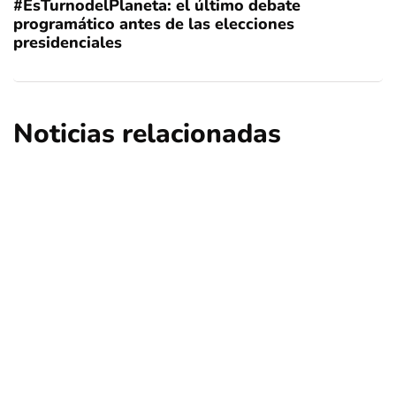
#EsTurnodelPlaneta: el último debate
programático antes de las elecciones
presidenciales
Noticias relacionadas
ciencia
educación
regional
Descubren que llegada de la viruela a
América fue durante la colonización
europea
Por
Tus Noticias
1 de Agosto de 2026