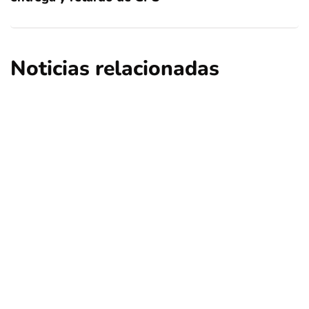
Noticias relacionadas
nacional
opinión
Contribuciones: ¿Qué sucederá en Las
Condes, Vitacura y Lo Barnechea?
Por
Tus Noticias
5 de Agosto de 2026