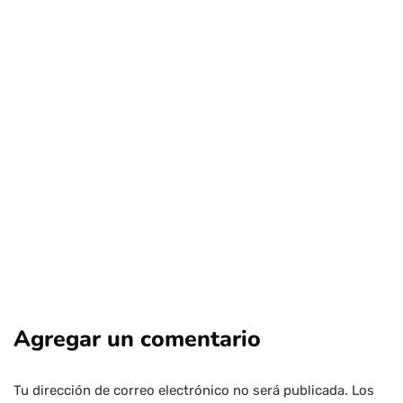
Izko Alonso, el pequeño piloto chileno
que le escribió una carta a Ayrton
Senna y se la leyó en Sao Paulo
Por
Tus Noticias
24 de Julio de 2026
Agregar un comentario
Tu dirección de correo electrónico no será publicada.
Los