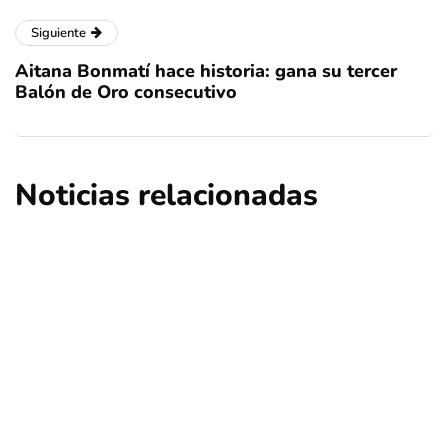
Siguiente
Aitana Bonmatí hace historia: gana su tercer
Balón de Oro consecutivo
Noticias relacionadas
nacional
quedé negra
sin categoría
Quedé Negra: Nueva denuncia contra
Cathy Barriga por mal uso de fondos