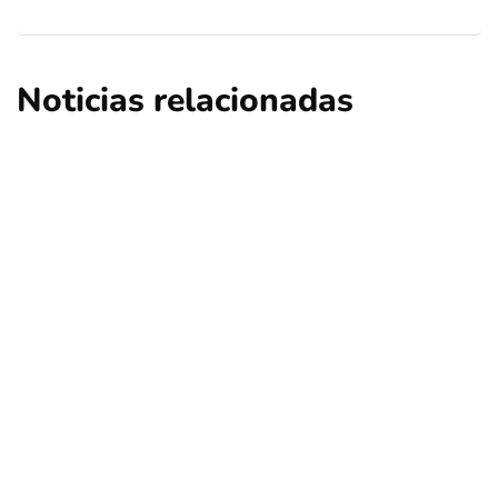
Noticias relacionadas
deportes
portada
Palestino se impone a Unión Santa Fe y
suma su primera victoria en la
Sudamericana
Por
Tus Noticias
9 de Abril de 2025