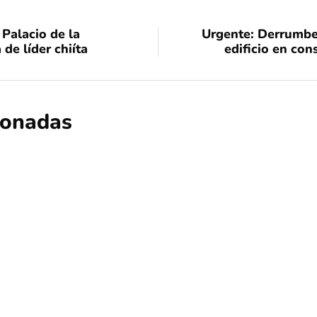
 Palacio de la
Urgente: Derrumbe
de líder chiíta
edificio en co
cionadas
educación
internacional
Francia pone límites a las redes socia
15 años: ¿Puede Chile seguir el mism
Por
Tus Noticias
28 de Julio de 2026