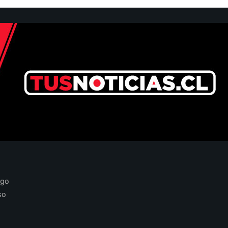
ago
so