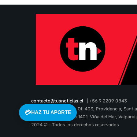
contacto@tusnoticias.cl
| +56 9 2209 0843
Guardia Vieja N° 202, Of. 403, Providencia, Santi
💳
HAZ TU APORTE
1 Poniente 45, oficina 1401, Viña del Mar, Valparai
2024 © - Todos los derechos reservados