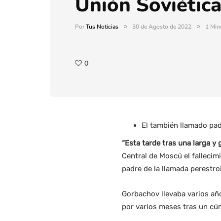
Unión Soviétic
Por
Tus Noticias
30 de Agosto de 2022
1 Min
0
El también llamado pad
“Esta tarde tras una larga y
Central de Moscú el fallecim
padre de la llamada perestro
Gorbachov llevaba varios año
por varios meses tras un cú