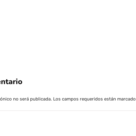
Por
Tus Noticias
22 de Julio de 2026
ntario
rónico no será publicada.
Los campos requeridos están marcad