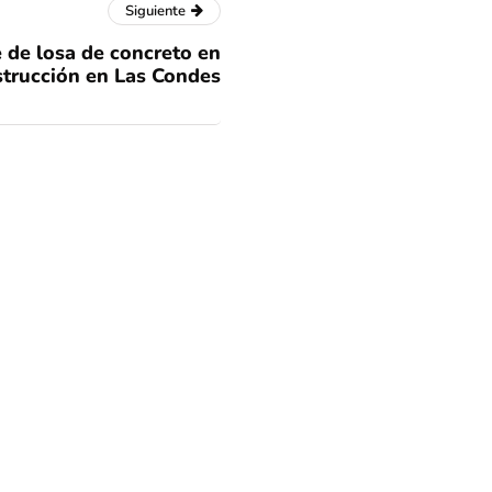
Siguiente
 de losa de concreto en
nstrucción en Las Condes
les para menores de
o camino?