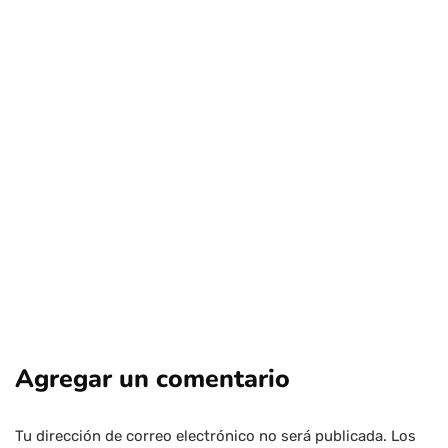
deportes
regional
Turistas extranjeros eligen Chile para
esquiar en pleno invierno
Por
Tus Noticias
24 de Julio de 2026
Agregar un comentario
Tu dirección de correo electrónico no será publicada.
Los