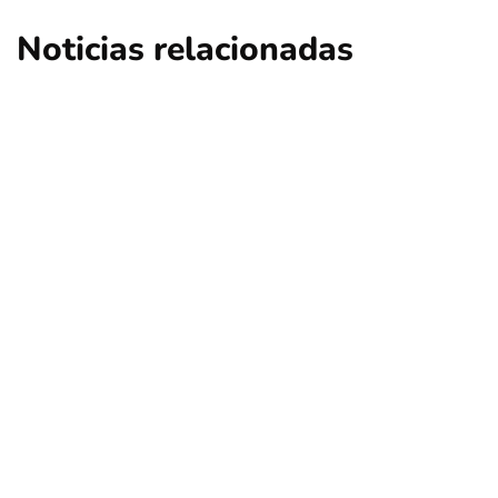
Noticias relacionadas
nacional
opinión
Contribuciones: ¿Qué sucederá en Las
Condes, Vitacura y Lo Barnechea?
Por
Tus Noticias
5 de Agosto de 2026