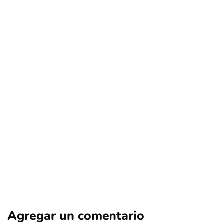
deportes
nacional
Canal del Fútbol (hoy TNT Sports) en la
mira: consumidores buscan
compensaciones por millonarias
prácticas anticompetitivas
Por
Tus Noticias
15 de Junio de 2026
Agregar un comentario