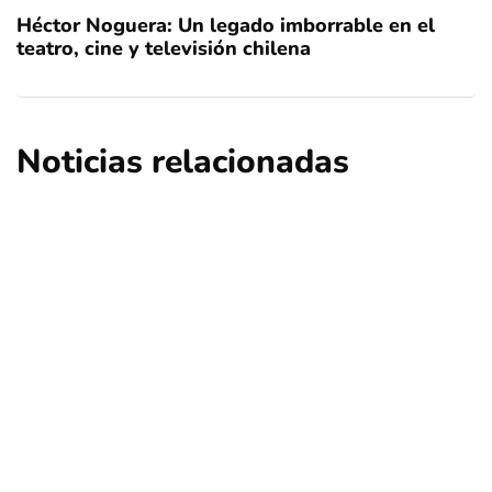
Héctor Noguera: Un legado imborrable en el
teatro, cine y televisión chilena
Noticias relacionadas
nacional
opinión
Contribuciones: ¿Qué sucederá en Las
Condes, Vitacura y Lo Barnechea?
Por
Tus Noticias
5 de Agosto de 2026