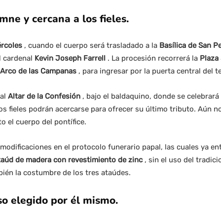
ne y cercana a los fieles.
rcoles
, cuando el cuerpo será trasladado a la
Basílica de San P
el cardenal
Kevin Joseph Farrell
. La procesión recorrerá la
Plaza
Arco de las Campanas
, para ingresar por la puerta central del 
 al
Altar de la Confesión
, bajo el baldaquino, donde se celebrar
s fieles podrán acercarse para ofrecer su último tributo. Aún n
 el cuerpo del pontífice.
modificaciones en el protocolo funerario papal, las cuales ya ent
taúd de madera con revestimiento de zinc
, sin el uso del tradici
bién la costumbre de los tres ataúdes.
o elegido por él mismo.