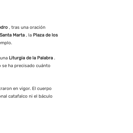
edro
, tras una oración
 Santa Marta
, la
Plaza de los
templo.
á una
Liturgia de la Palabra
.
o se ha precisado cuánto
raron en vigor. El cuerpo
onal catafalco ni el báculo