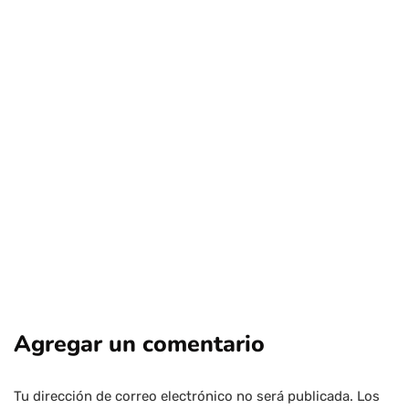
educación
nacional
sin categoría
Personas mayores cursaron ramos junto
a estudiantes universitarios
Por
Tus Noticias
13 de Julio de 2026
Agregar un comentario
Tu dirección de correo electrónico no será publicada.
Los