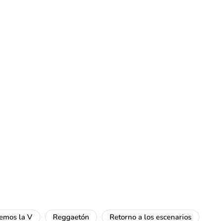
emos la V
Reggaetón
Retorno a los escenarios