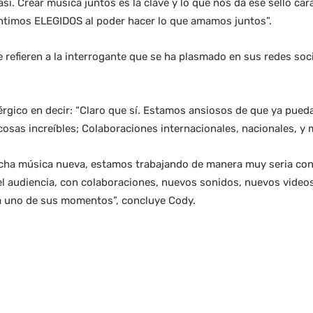
así. Crear música juntos es la clave y lo que nos da ese sello car
entimos ELEGIDOS al poder hacer lo que amamos juntos”.
 refieren a la interrogante que se ha plasmado en sus redes soc
enérgico en decir: “Claro que sí. Estamos ansiosos de que ya pue
osas increíbles; Colaboraciones internacionales, nacionales, y
cha música nueva, estamos trabajando de manera muy seria con
el audiencia, con colaboraciones, nuevos sonidos, nuevos video
a uno de sus momentos”, concluye Cody.