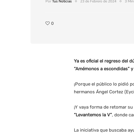
Por
Tus Noticias
23 de Febrero de 2024
3 Min
0
Ya es oficial el regreso del
“Amémonos a escondidas” y 
¡Porque el público lo pidió 
hermanos Ángel Cortez (Eyci)
¡Y vaya forma de retomar su 
“Levantemos la V”
, donde c
La iniciativa que buscaba ay