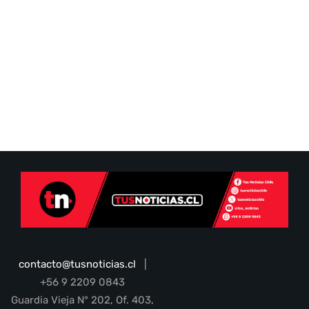
contacto@tusnoticias.cl
|
+56 9 2209 0843
Guardia Vieja N° 202, Of. 403,