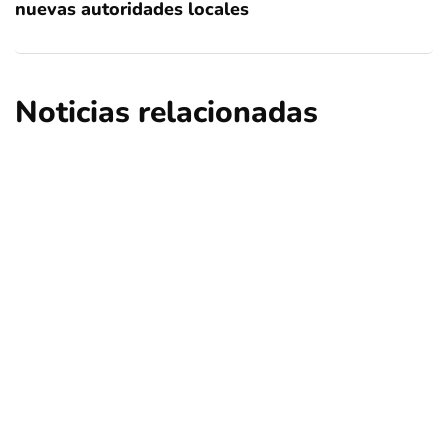
nuevas autoridades locales
Noticias relacionadas
ciencia
educación
regional
Descubren que llegada de la viruela a
América fue durante la colonización
europea
Por
Tus Noticias
1 de Agosto de 2026