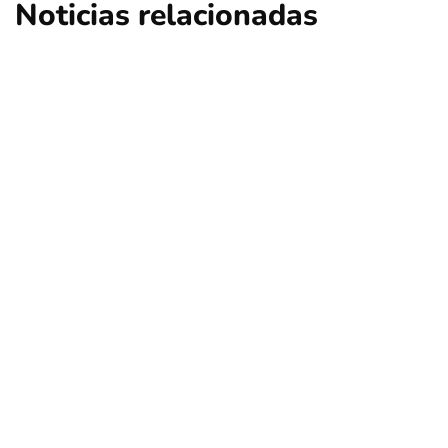
Noticias relacionadas
nacional
opinión
Contribuciones: ¿Qué sucederá en Las
Condes, Vitacura y Lo Barnechea?
Por
Tus Noticias
5 de Agosto de 2026
nacional