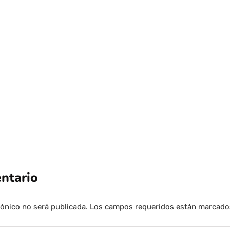
Cuestionada charla en Macul: El polém
Antonio Neme
Por
Tus Noticias
4 de Agosto de 2026
ntario
rónico no será publicada.
Los campos requeridos están marcad