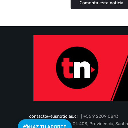
contacto@tusnoticias.cl
| +56 9 2209 0843
Guardia Vieja N° 202, Of. 403, Providencia, Santi
💳
HAZ TU APORTE