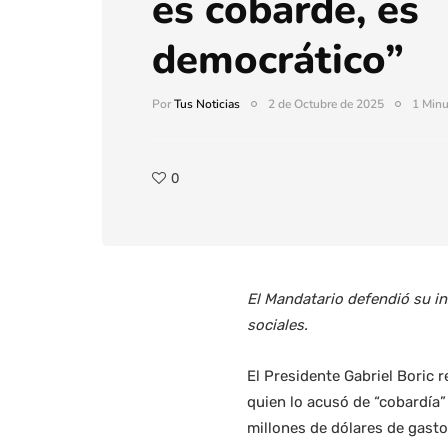
es cobarde, es
democrático”
Por
Tus Noticias
2 de Octubre de 2025
1 Minu
0
El Mandatario defendió su in
sociales.
El Presidente Gabriel Boric 
quien lo acusó de “cobardía”
millones de dólares de gasto