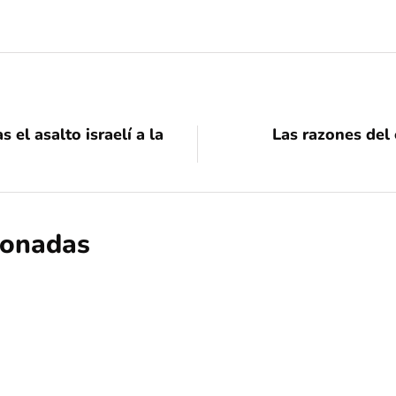
 el asalto israelí a la
Las razones del
cionadas
nacional
opinión