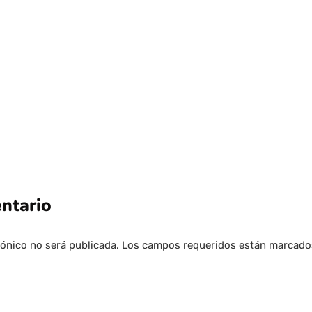
Antonio Neme
Por
Tus Noticias
4 de Agosto de 2026
ntario
rónico no será publicada.
Los campos requeridos están marcad