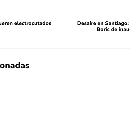
mueren electrocutados
Desaire en Santiago:
Boric de inau
cionadas
nacional
opinión
Contribuciones: ¿Qué sucederá en Las 