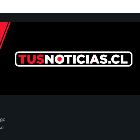
ago
so