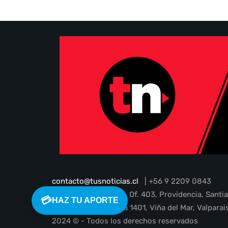
contacto@tusnoticias.cl
| +56 9 2209 0843
Guardia Vieja N° 202, Of. 403, Providencia, Santi
💳
HAZ TU APORTE
1 Poniente 45, oficina 1401, Viña del Mar, Valparai
2024 © - Todos los derechos reservados