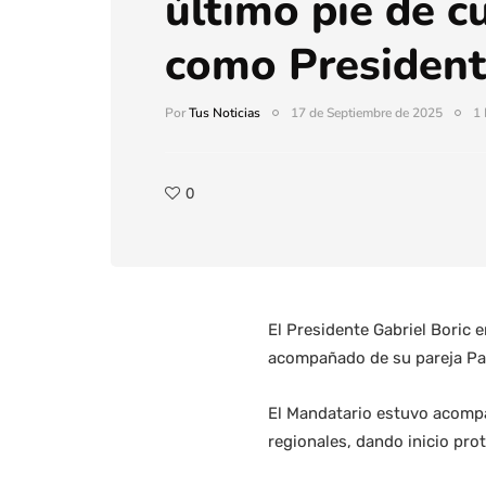
último pie de c
como Presiden
Por
Tus Noticias
17 de Septiembre de 2025
1 
0
El Presidente Gabriel Boric 
acompañado de su pareja Paul
El Mandatario estuvo acompa
regionales, dando inicio prot