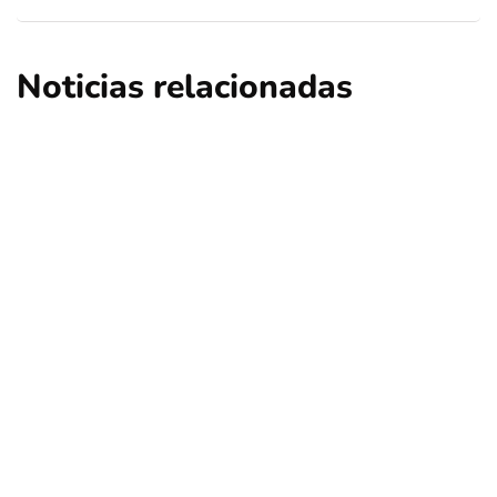
Noticias relacionadas
nacional
opinión
Contribuciones: ¿Qué sucederá en Las
Condes, Vitacura y Lo Barnechea?
Por
Tus Noticias
5 de Agosto de 2026