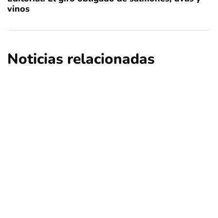
vinos
Noticias relacionadas
deportes
regional
Turistas extranjeros eligen Chile para
esquiar en pleno invierno
Por
Tus Noticias
24 de Julio de 2026