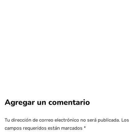
compensaciones por millonarias
prácticas anticompetitivas
Por
Tus Noticias
15 de Junio de 2026
Agregar un comentario
Tu dirección de correo electrónico no será publicada.
Los
campos requeridos están marcados
*