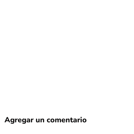
nacional
Cuestionada charla en Macul: El
polémico regreso de Antonio Neme
Por
Tus Noticias
4 de Agosto de 2026
Agregar un comentario