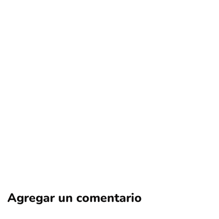
nacional
Cuestionada charla en Macul: El
polémico regreso de Antonio Neme
Por
Tus Noticias
4 de Agosto de 2026
Agregar un comentario