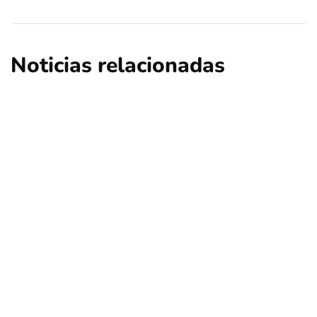
Noticias relacionadas
nacional
opinión
Contribuciones: ¿Qué sucederá en Las
Condes, Vitacura y Lo Barnechea?
Por
Tus Noticias
5 de Agosto de 2026