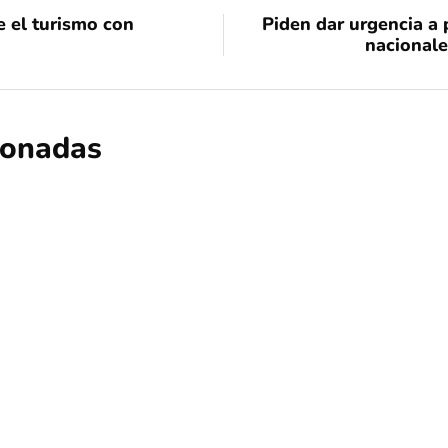
e el turismo con
Piden dar urgencia a 
nacionale
cionadas
ciencia
educación
regional
Descubren que llegada de la viruela a
durante la colonización europea
Por
Tus Noticias
1 de Agosto de 2026