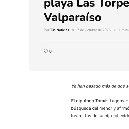
playa Las Torp
Valparaíso
Por
Tus Noticias
7 de Octubre de 2025
1 Minu
0
Ya han pasado más de dos sem
El diputado Tomás Lagomarsin
búsqueda del menor y afirmó
los restos de su hijo fallecid