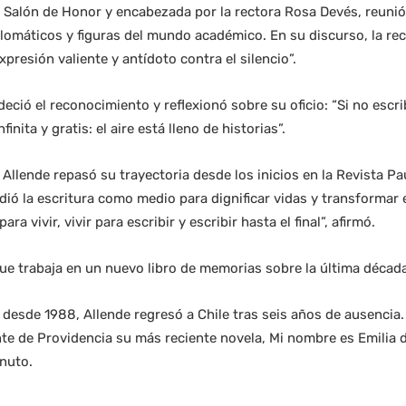
l Salón de Honor y encabezada por la rectora Rosa Devés, reuni
plomáticos y figuras del mundo académico. En su discurso, la rec
presión valiente y antídoto contra el silencio”.
eció el reconocimiento y reflexionó sobre su oficio: “Si no escr
inita y gratis: el aire está lleno de historias”.
Allende repasó su trayectoria desde los inicios en la Revista Pa
ndió la escritura como medio para dignificar vidas y transformar
ra vivir, vivir para escribir y escribir hasta el final”, afirmó.
e trabaja en un nuevo libro de memorias sobre la última década
esde 1988, Allende regresó a Chile tras seis años de ausencia.
nte de Providencia su más reciente novela, Mi nombre es Emilia d
nuto.