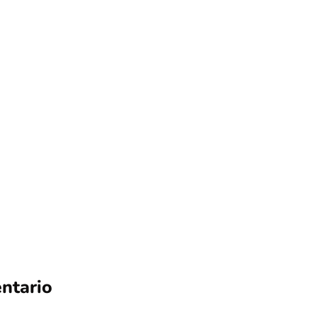
nacional
Cuestionada charla en Macul: El polém
Antonio Neme
Por
Tus Noticias
4 de Agosto de 2026
ntario