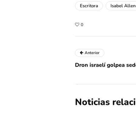
Escritora
Isabel Alle
0
Anterior
Dron israelí golpea se
Noticias rela