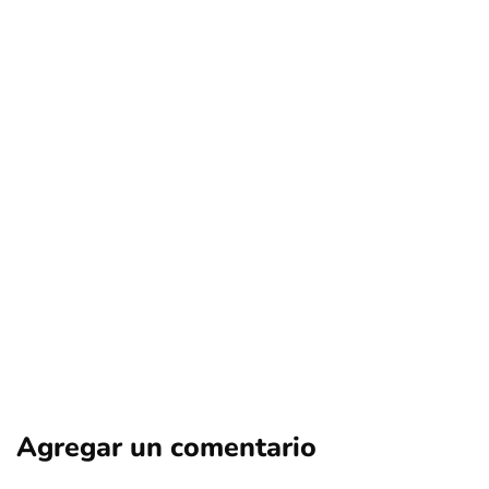
Canal del Fútbol (hoy TNT Sports) en la
mira: consumidores buscan
compensaciones por millonarias
prácticas anticompetitivas
Por
Tus Noticias
15 de Junio de 2026
Agregar un comentario