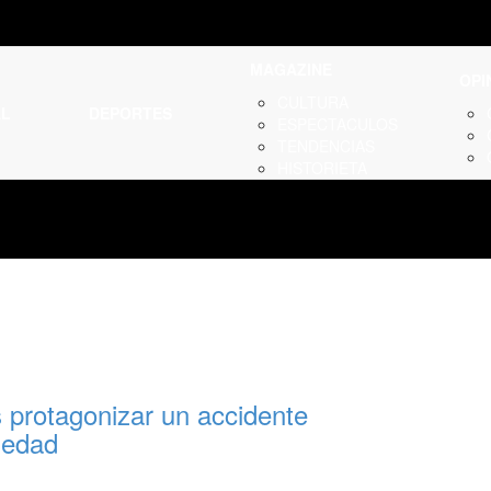
MAGAZINE
OPI
CULTURA
AL
DEPORTES
ESPECTACULOS
TENDENCIAS
HISTORIETA
s protagonizar un accidente
iedad