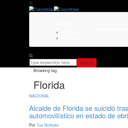
NACIONAL
INTERNACION
NACIONAL
REGIONAL
Browsing tag
Florida
NACIONAL
Alcalde de Florida se suicidó tra
automovilístico en estado de ebr
Por
Tus Noticias