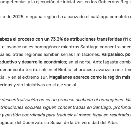
 competencias y la ejecución de iniciativas en los Gobiernos Regi
unio de 2025, ninguna región ha alcanzado el catálogo completo 
abeza el proceso con un 73,3% de atribuciones transferidas
(11 
o, el avance no es homogéneo: mientras Santiago concentra ade
ciales, otras regiones exhiben serias limitaciones.
Valparaíso, po
roductivo y desarrollo económico
; en el norte, Antofagasta comb
denamiento territorial; en el Biobío, el proceso avanza a un rit
cial; y en el extremo sur,
Magallanes aparece como la región más
ridas y sin iniciativas en el eje social.
a descentralización no es un proceso acabado ni homogéneo. Mie
tribuciones sociales siguen concentradas en Santiago, profundiz
 y gestión coordinada para traducir el marco legal en resultados 
igador del Observatorio Social de la Universidad del Alba.