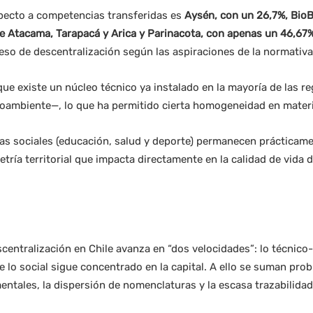
specto a competencias transferidas es
Aysén, con un 26,7%, BioB
de Atacama, Tarapacá y Arica y Parinacota, con apenas un 46,67
so de descentralización según las aspiraciones de la normativa
que existe un núcleo técnico ya instalado en la mayoría de las
dioambiente—, lo que ha permitido cierta homogeneidad en materi
s sociales (educación, salud y deporte) permanecen prácticamen
tría territorial que impacta directamente en la calidad de vida
scentralización en Chile avanza en “dos velocidades”: lo técnico
ue lo social sigue concentrado en la capital. A ello se suman p
entales, la dispersión de nomenclaturas y la escasa trazabilidad