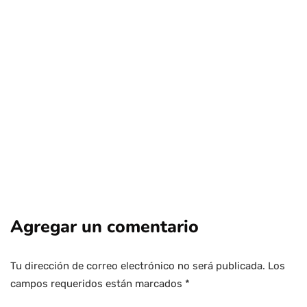
podría abrir la puerta a una nueva ola
de privatizaciones en Chile
Por
Tus Noticias
4 de Agosto de 2026
Agregar un comentario
Tu dirección de correo electrónico no será publicada.
Los
campos requeridos están marcados
*