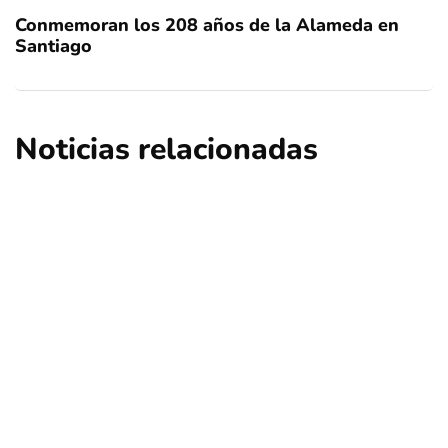
Conmemoran los 208 años de la Alameda en
Santiago
Noticias relacionadas
nacional
opinión
Contribuciones: ¿Qué sucederá en Las
Condes, Vitacura y Lo Barnechea?
Por
Tus Noticias
5 de Agosto de 2026