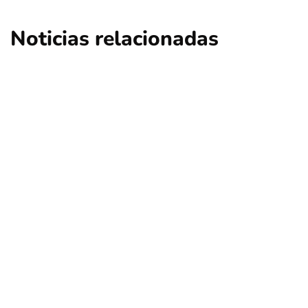
Noticias relacionadas
ciencia
salud
Experta aborda los desafíos de hablar
sobre salud mental en la era de las
redes sociales
Por
Tus Noticias
5 de Agosto de 2026