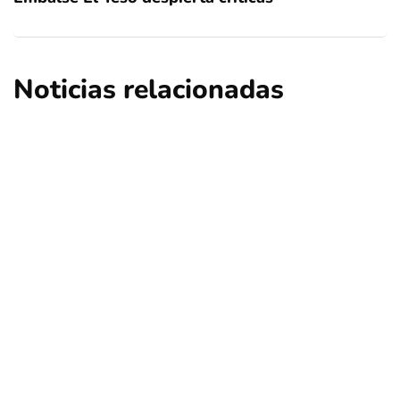
Noticias relacionadas
nacional
opinión
Contribuciones: ¿Qué sucederá en Las
Condes, Vitacura y Lo Barnechea?
Por
Tus Noticias
5 de Agosto de 2026