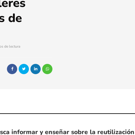
leres
s de
os de lectura
usca informar y enseñar sobre la reutilización