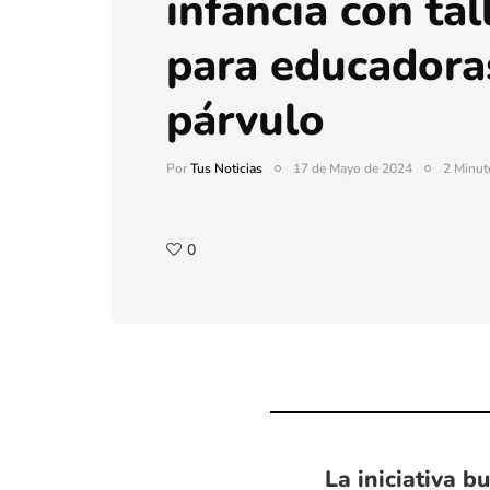
infancia con tal
para educadora
párvulo
Por
Tus Noticias
17 de Mayo de 2024
2 Minut
0
La iniciativa b