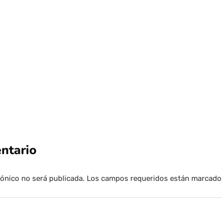
judiciales
Por
Tus Noticias
29 de Julio de 2026
ntario
rónico no será publicada.
Los campos requeridos están marcad