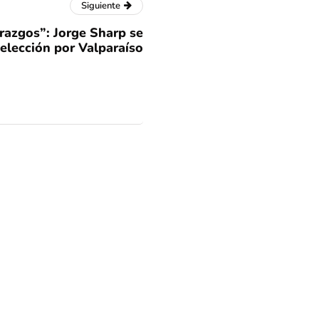
Siguiente
razgos”: Jorge Sharp se
eelección por Valparaíso
ica a niños y niñas