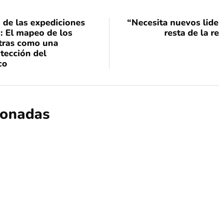
 de las expediciones
“Necesita nuevos lide
: El mapeo de los
resta de la r
stras como una
tección del
co
cionadas
ciencia
cultura
educación
Lanzan libro que acerca la física cuánt