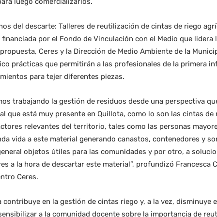
ara luego comercializarlos.
nos del descarte: Talleres de reutilización de cintas de riego ag
 financiada por el Fondo de Vinculación con el Medio que lidera l
a propuesta, Ceres y la Dirección de Medio Ambiente de la Municip
co prácticas que permitirán a las profesionales de la primera in
imientos para tejer diferentes piezas.
mos trabajando la gestión de residuos desde una perspectiva que 
l que está muy presente en Quillota, como lo son las cintas de r
 actores relevantes del territorio, tales como las personas mayo
da vida a este material generando canastos, contenedores y s
eneral objetos útiles para las comunidades y por otro, a soluci
res a la hora de descartar este material”, profundizó Francesca 
entro Ceres.
contribuye en la gestión de cintas riego y, a la vez, disminuye e
sibilizar a la comunidad docente sobre la importancia de reuti