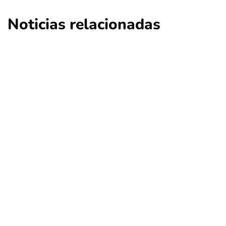
Noticias relacionadas
nacional
opinión
Contribuciones: ¿Qué sucederá en Las
Condes, Vitacura y Lo Barnechea?
Por
Tus Noticias
5 de Agosto de 2026