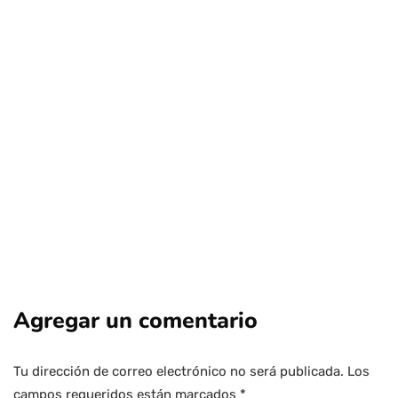
deportes
regional
Turistas extranjeros eligen Chile para
esquiar en pleno invierno
Por
Tus Noticias
24 de Julio de 2026
Agregar un comentario
Tu dirección de correo electrónico no será publicada.
Los
campos requeridos están marcados
*