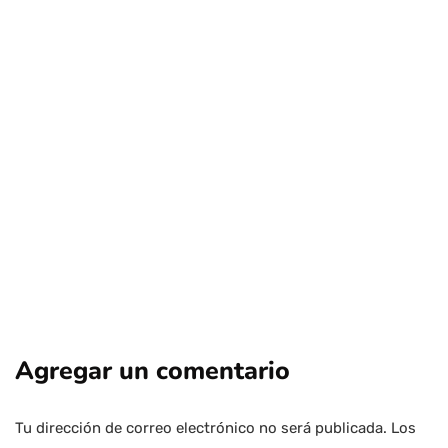
nacional
Cuestionada charla en Macul: El
polémico regreso de Antonio Neme
Por
Tus Noticias
4 de Agosto de 2026
Agregar un comentario
Tu dirección de correo electrónico no será publicada.
Los