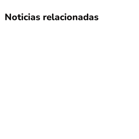
Noticias relacionadas
nacional
opinión
Contribuciones: ¿Qué sucederá en Las
Condes, Vitacura y Lo Barnechea?
Por
Tus Noticias
5 de Agosto de 2026