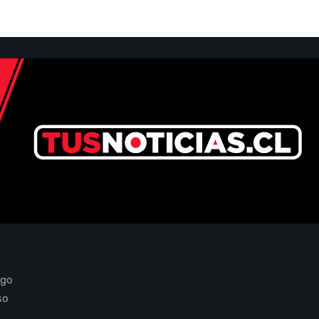
ago
so