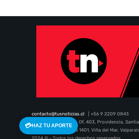
contacto@tusnoticias.cl
| +56 9 2209 0843
Guardia Vieja N° 202, Of. 403, Providencia, Santi
💳
HAZ TU APORTE
1 Poniente 45, oficina 1401, Viña del Mar, Valparai
2024 © - Todos los derechos reservados