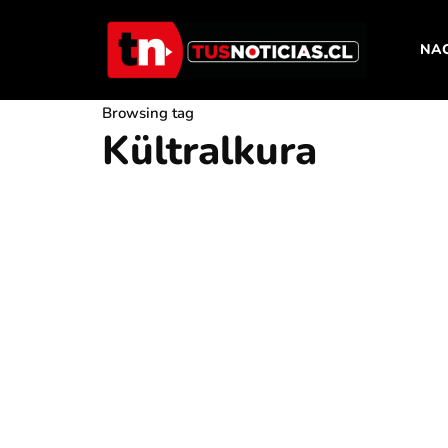
NA
Browsing tag
Kültralkura