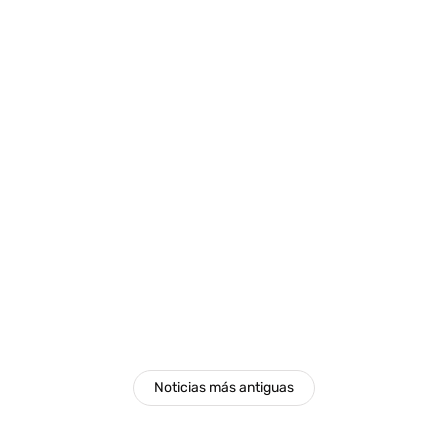
deportes
regional
Festival de Aeromodelismo llega con
nuevas sorpresas.
Noticias más antiguas
Por
Tus Noticias
28 de Febrero de 2025