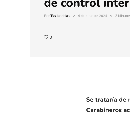
de control inte
Por
Tus Noticias
4 de Junio de 2024
2 Minutos
0
Se trataría de
Carabineros act