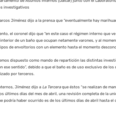
partamento de Asuntos Internos (Daicar) junto con el Laboratorio
os investigativos
Marcos Jíménez dijo a la prensa que “eventualmente hay marihuan
nto, el coronel dijo que “en este caso el régimen interno que ve
l interior de un baño que ocupan netamente varones, y al moment
 tipos de envoltorios con un elemento hasta el momento descono
emos dispuesto como mando de repartición las distintas investi
en ese sentido”, debido a que el baño es de uso exclusivo de los 
izado por terceros.
nternos, Jíménez dijo a
La Tercera
que éstos “se realizan de man
 los últimos días del mes de abril, una revisión completa de la un
e podría haber ocurrido es de los últimos días de abril hasta el