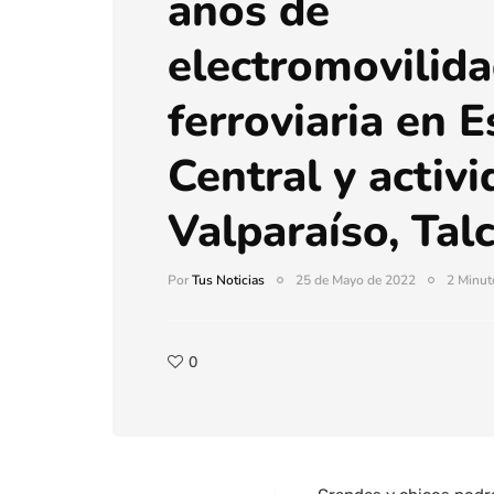
años de
electromovilid
ferroviaria en E
Central y activ
Valparaíso, Tal
Por
Tus Noticias
25 de Mayo de 2022
2 Minut
0