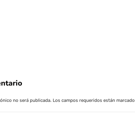
Por
Tus Noticias
13 de Julio de 2026
ntario
rónico no será publicada.
Los campos requeridos están marcad