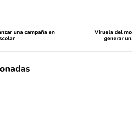
lanzar una campaña en
Viruela del mo
scolar
generar una
cionadas
nacional
quedé negra
sin categoría
Quedé Negra: Nueva denuncia contra 