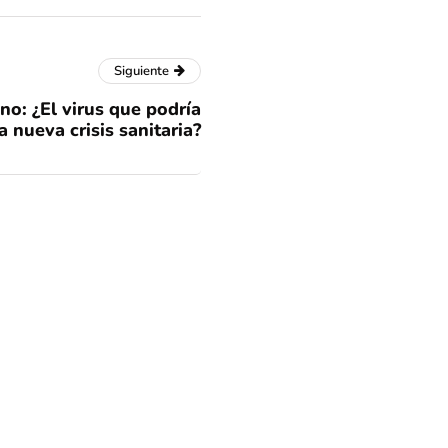
Siguiente
no: ¿El virus que podría
 nueva crisis sanitaria?
Cathy Barriga por