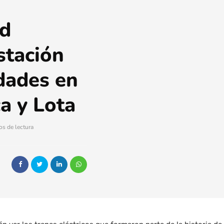
ad
stación
idades en
ca y Lota
os de lectura