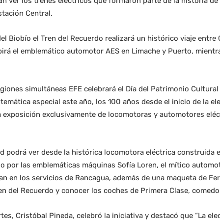
er los trenes eléctricos que formaron parte de la historia de 
tación Central.
 Biobío el Tren del Recuerdo realizará un histórico viaje entre 
birá el emblemático automotor AES en Limache y Puerto, mientra
giones simultáneas EFE celebrará el Día del Patrimonio Cultural
temática especial este año, los 100 años desde el inicio de la ele
na exposición exclusivamente de locomotoras y automotores eléc
 podrá ver desde la histórica locomotora eléctrica construida en
 por las emblemáticas máquinas Sofía Loren, el mítico automot
an en los servicios de Rancagua, además de una maqueta de Fe
ren del Recuerdo y conocer los coches de Primera Clase, comedo
es, Cristóbal Pineda, celebró la iniciativa y destacó que “La ele